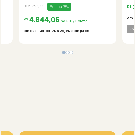
Espacial
Ca
Preço
para
R$6.259,00
Baixou 18%
R$
reduzido
de
4.844,05
em 
R$
no PIX / Boleto
Fr
em até
10x de R$ 509,90
sem juros.