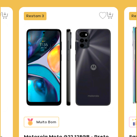
Restam 3
Re
Muito Bom
-
Motorola Moto G22 128GB - Preto
Sa