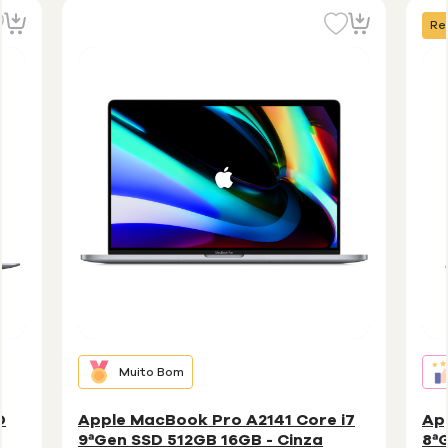
Re
Muito Bom
D
Apple MacBook Pro A2141 Core i7
Ap
9ªGen SSD 512GB 16GB - Cinza
8ª