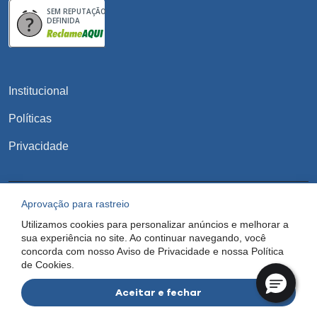
SEM REPUTAÇÃO
DEFINIDA
Institucional
Políticas
Privacidade
Aprovação para rastreio
AGASUS SEMINOVOS. | CNPJ 18.638.476/0001-18 - (31) 97222 5503 ©
Utilizamos cookies para personalizar anúncios e melhorar a
2025 Voke. Todos os direitos reservados.
sua experiência no site. Ao continuar navegando, você
concorda com nosso Aviso de Privacidade e nossa Política
de Cookies.
Aceitar e fechar
;