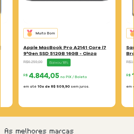
Muito Bom
l
Apple MacBook Pro A2141 Core i7
Sa
9ªGen SSD 512GB 16GB - Cinza
Br
Espacial
Preço
para
Preç
R$6.259,00
R$1.
Baixou 18%
reduzido
redu
de
de
4.844,05
R$
R$
no PIX / Boleto
em até
10x de R$ 509,90
sem juros.
em 
As melhores marcas