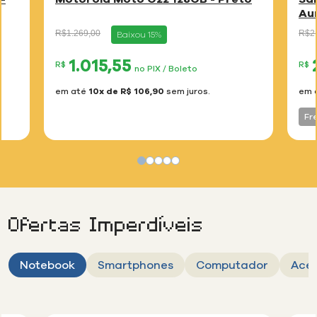
Au
Preço
para
Preç
R$1.269,00
R$2.
Baixou 15%
reduzido
redu
de
de
1.015,55
R$
R$
no PIX / Boleto
em até
10x de R$ 106,90
sem juros.
em 
Fr
Ofertas Imperdíveis
Notebook
Smartphones
Computador
Aces