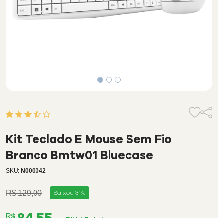
3,3
de
5
Kit Teclado E Mouse Sem Fio
avaliação
de
Branco Bmtw01 Bluecase
cliente
SKU:
N000042
R$ 129,00
Baixou 31%
84,55
R$