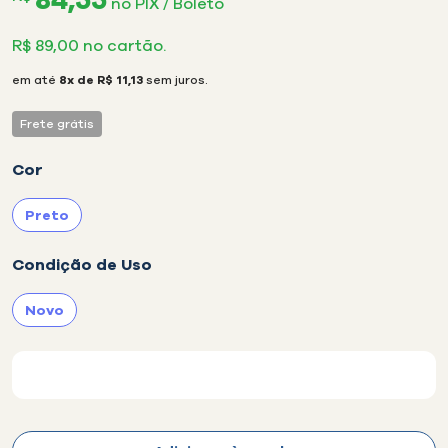
no PIX / Boleto
R$ 89,00 no cartão.
em até
8x de R$ 11,13
sem juros.
Frete grátis
Cor
Preto
selecionado
Condição de Uso
Novo
selecionado
Disponibilidade: