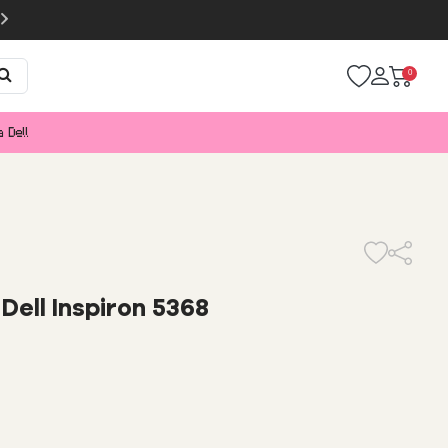
0
a Dell
ell Inspiron 5368