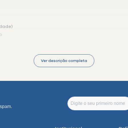
idade)
o
Ver descrição completa
núncio ou entre em contato
r
 spam.