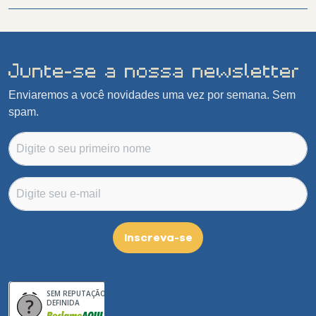
riscos e sinais de uso;
- A VOKE não envia/comercializa produtos com botões
quebrados;
- Enviado nas embalagens da VOKE garantindo a proteção do
produto.
Junte-se a nossa newsletter
Enviaremos a você novidades uma vez por semana. Sem
spam.
Inscreva-se
SEM REPUTAÇÃO
DEFINIDA