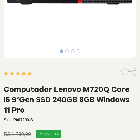
5
de
5
Computador Lenovo M720Q Core
avaliação
de
I5 9°Gen SSD 240GB 8GB Windows
cliente
11 Pro
SKU:
P007290-B
R$ 1.739,00
Baixou 13%