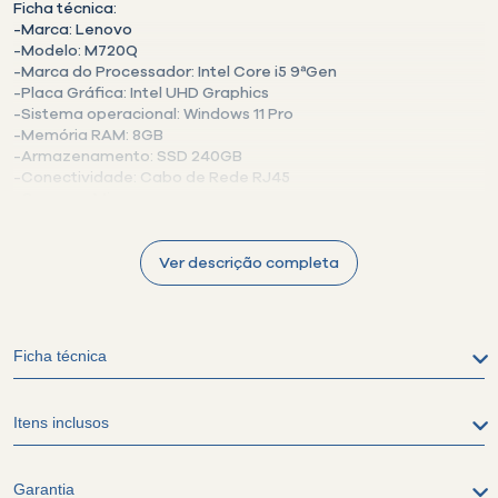
Ficha técnica:
-Marca: Lenovo
-Modelo: M720Q
-Marca do Processador: Intel Core i5 9ªGen
-Placa Gráfica: Intel UHD Graphics
-Sistema operacional: Windows 11 Pro
-Memória RAM: 8GB
-Armazenamento: SSD 240GB
-Conectividade: Cabo de Rede RJ45
-Carcaça: Micro
Conteúdo da embalagem:
Ver descrição completa
- 1x Computador
- 1x Cabo de Energia
- O produto não inclui manual de instruções
Ficha técnica
Sobre o produto:
- Produto seminovo;
- Acompanha nota fiscal;
- Imagens meramente ilustrativas;
Itens inclusos
- Testado (Botões, entradas/saídas, rede cabeada, slot de
memória e fonte), configurado e higienizado;
- Pode possuir pequenas marcas como: amassados, manchas,
Garantia