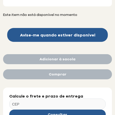
Disponibilidade:
Este item não está disponível no momento
Avise-me quando estiver disponível
Adicionar à sacola
Comprar
Calcule o frete e prazo de entrega
Consultar