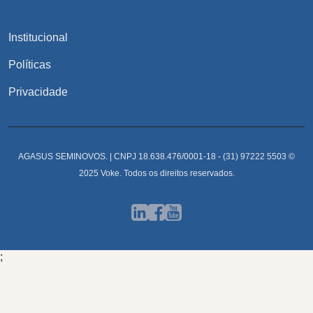
- Pode possuir pequenas marcas como: amassados, manchas,
riscos e sinais de uso;
- A Voke não envia/comercializa produtos com tela quebrada
Institucional
e botões quebrados;
- Enviado nas embalagens da Voke garantindo a proteção do
Políticas
produto.
Privacidade
Garantia:
****6 meses de garantia diretamente com a nossa loja
Voke***
AGASUS SEMINOVOS. | CNPJ 18.638.476/0001-18 - (31) 97222 5503 ©
2025 Voke. Todos os direitos reservados.
;