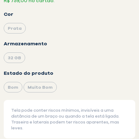
R$ 759,00 no cartão.
Cor
Prata
selecionado
Armazenamento
32 GB
selecionado
Estado do produto
Bom
Muito Bom
selecionado
Tela pode conter riscos mínimos, invisíveis a uma
distância de um braço ou quando a tela está ligada.
Traseira e laterais podem ter riscos aparentes, mas
leves.