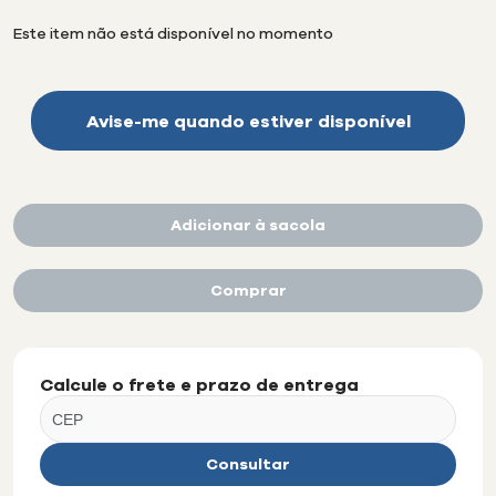
Disponibilidade:
Este item não está disponível no momento
Avise-me quando estiver disponível
Adicionar à sacola
Comprar
Calcule o frete e prazo de entrega
Consultar