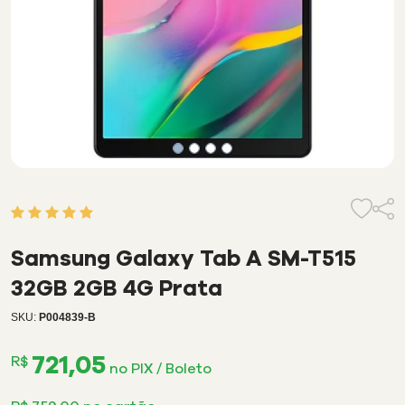
5
de
5
Samsung Galaxy Tab A SM-T515
avaliação
de
32GB 2GB 4G Prata
cliente
SKU:
P004839-B
721,05
R$
no PIX / Boleto